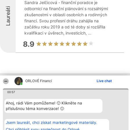
Sandra Jelčicová - finanční poradce je
Laureáti
odbornicí na finanční plánování s rozsáhlými
zkušenostmi v oblasti osobních a rodinných
financí. Svou profesní dráhu zahájila na
začátku roku 2019 a od té doby si rozšířila
kvalifikaci v úvěrech, investicích, ...
8.9
ORLOVÉ Financí
Live chat
Ostatní společnosti z kraje
00:57
Organizátor hlasování
Plebiscyt
Kontakt
Ahoj, rádi Vám pomůžeme! 🙂 Klikněte na
Bright Side Solutions sp. z o.
Vítězové
Kontakt
příslušnou téma konverzace! 🙂
o. sp. k.
Seznam všech
ul. Ruska 22
laureátů
Wrocław 50-079
Zásady
Jsem laureát, chci získat marketingové materiály.
KRS 0000749100 | Regon
Pravidla
381313360 | NIP 8943132676
Zásady
Chci přihlásit svou společnost do Orlové.