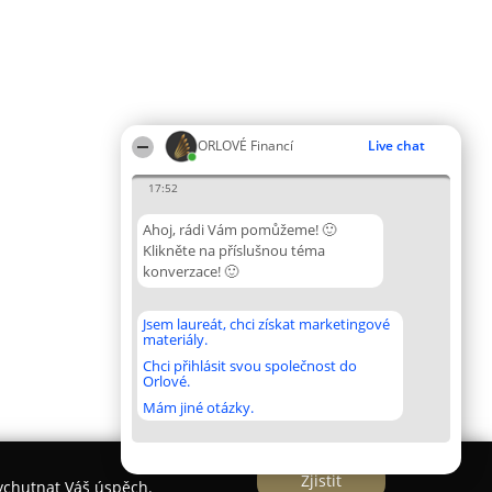
ORLOVÉ Financí
Live chat
17:52
Ahoj, rádi Vám pomůžeme! 🙂
Klikněte na příslušnou téma
konverzace! 🙂
Jsem laureát, chci získat marketingové
materiály.
Chci přihlásit svou společnost do
Orlové.
Mám jiné otázky.
Zjistit
vychutnat Váš úspěch.