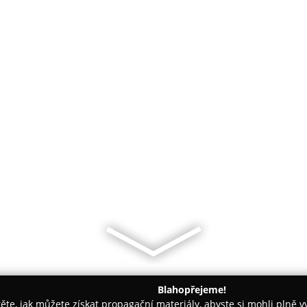
Blahopřejeme!
těte, jak můžete získat propagační materiály, abyste si mohli plně 