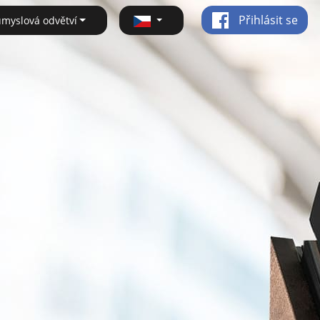
Přihlásit se
ůmyslová odvětví