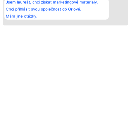
Jsem laureát, chci získat marketingové materiály.
Chci přihlásit svou společnost do Orlové.
Mám jiné otázky.
ORLOVÉ FINANCÍ - LÍDŘI V OBORU
KDO MŮŽE BÝT ČLENEM?
Tento program byl vytvořen za účelem rozlišení
nejlepších firem od těch průměrných. Na lídry v oboru,