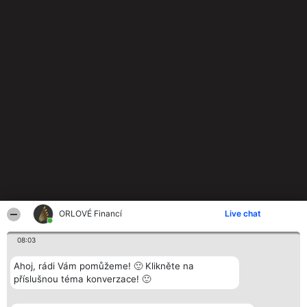
ORLOVÉ Financí
Live chat
08:03
Ahoj, rádi Vám pomůžeme! 🙂 Klikněte na
příslušnou téma konverzace! 🙂