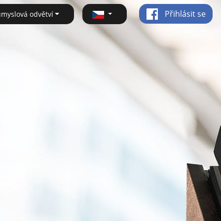
Přihlásit se
ůmyslová odvětví