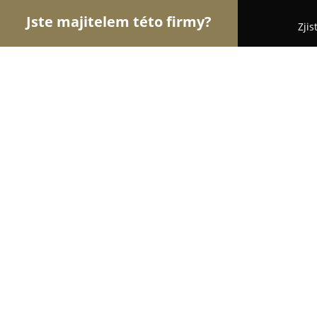
Jste majitelem této firmy?
Zjis
Orlové Financí
Pořadí nejlépe hodnocených fire
Jan Gerenda
8.5
(5)
Čáslav, Klimenta Čermáka 132/12
Zobrazit telefonní číslo