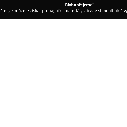
Blahopřejeme!
těte, jak můžete získat propagační materiály, abyste si mohli plně 
m.
Jan Gerenda
O společnosti:
V oblasti Čáslavi i v jejím oko
Gerenda
, DiS., jenž má za seb
základem jeho činnosti je fér
budování důvěry s klientelou. 
a věnuje tolik času, kolik je p
aktuální finanční situací.
Teprve na základě důkladné an
požadavkům, zaměřené na dosa
orientaci v neustále proměnliv
oblastech spoření, investic i s