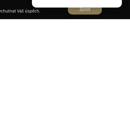
Zjistit
vychutnat Váš úspěch.
lí se finančnímu poradenství na míru věnuje
Jan
ou více než devět let zkušeností v oboru. Důležitým
ovost, transparentní komunikace a dlouhodobé
Každému klientovi poskytuje individuální přístup
otřeba k detailnímu seznámení s jeho potřebami a
alýzy navrhuje řešení šité konkrétním
žení plánovaných finančních cílů. Pomoc v
ém světě financí zahrnuje poradenství v
tavebního spoření. Silný důraz klade nejen na