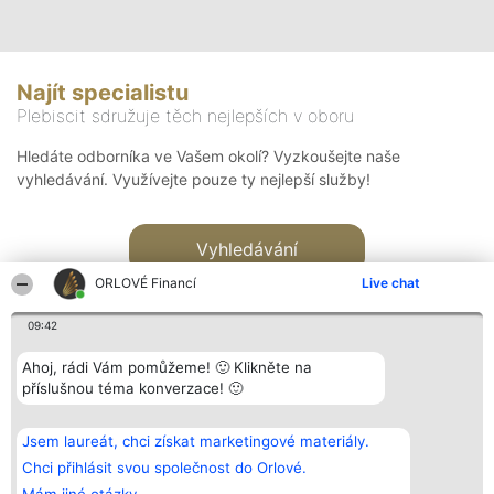
Najít specialistu
Plebiscit sdružuje těch nejlepších v oboru
Hledáte odborníka ve Vašem okolí? Vyzkoušejte naše
vyhledávání. Využívejte pouze ty nejlepší služby!
Vyhledávání
ORLOVÉ Financí
Live chat
09:42
Ahoj, rádi Vám pomůžeme! 🙂 Klikněte na
příslušnou téma konverzace! 🙂
Organizátor hlasování
Plebiscyt
Kontakt
Bright Side Solutions sp. z o.
Vítězové
Kontakt
Jsem laureát, chci získat marketingové materiály.
o. sp. k.
Seznam všech
ul. Ruska 22
laureátů
Chci přihlásit svou společnost do Orlové.
Wrocław 50-079
Zásady
KRS 0000749100 | Regon
Pravidla