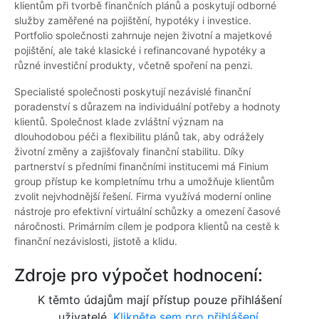
klientům při tvorbě finančních plánů a poskytují odborné
služby zaměřené na pojištění, hypotéky i investice.
Portfolio společnosti zahrnuje nejen životní a majetkové
pojištění, ale také klasické i refinancované hypotéky a
různé investiční produkty, včetně spoření na penzi.
Specialisté společnosti poskytují nezávislé finanční
poradenství s důrazem na individuální potřeby a hodnoty
klientů. Společnost klade zvláštní význam na
dlouhodobou péči a flexibilitu plánů tak, aby odrážely
životní změny a zajišťovaly finanční stabilitu. Díky
partnerství s předními finančními institucemi má Finium
group přístup ke kompletnímu trhu a umožňuje klientům
zvolit nejvhodnější řešení. Firma využívá moderní online
nástroje pro efektivní virtuální schůzky a omezení časové
náročnosti. Primárním cílem je podpora klientů na cestě k
finanční nezávislosti, jistotě a klidu.
Zdroje pro výpočet hodnocení:
K těmto údajům mají přístup pouze přihlášení
uživatelé.
Klikněte sem pro přihlášení.