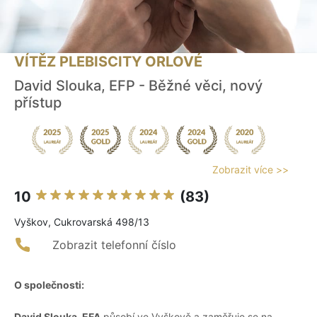
VÍTĚZ PLEBISCITY ORLOVÉ
David Slouka, EFP - Běžné věci, nový
přístup
Zobrazit více >>
10
(83)
Vyškov, Cukrovarská 498/13
Zobrazit telefonní číslo
O společnosti:
David Slouka, EFA
působí ve Vyškově a zaměřuje se na