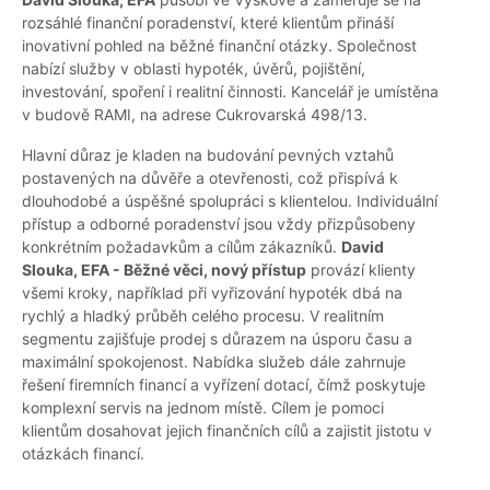
rozsáhlé finanční poradenství, které klientům přináší
inovativní pohled na běžné finanční otázky. Společnost
nabízí služby v oblasti hypoték, úvěrů, pojištění,
investování, spoření i realitní činnosti. Kancelář je umístěna
v budově RAMI, na adrese Cukrovarská 498/13.
Hlavní důraz je kladen na budování pevných vztahů
postavených na důvěře a otevřenosti, což přispívá k
dlouhodobé a úspěšné spolupráci s klientelou. Individuální
přístup a odborné poradenství jsou vždy přizpůsobeny
konkrétním požadavkům a cílům zákazníků.
David
Slouka, EFA - Běžné věci, nový přístup
provází klienty
všemi kroky, například při vyřizování hypoték dbá na
rychlý a hladký průběh celého procesu. V realitním
segmentu zajišťuje prodej s důrazem na úsporu času a
maximální spokojenost. Nabídka služeb dále zahrnuje
řešení firemních financí a vyřízení dotací, čímž poskytuje
komplexní servis na jednom místě. Cílem je pomoci
klientům dosahovat jejich finančních cílů a zajistit jistotu v
otázkách financí.