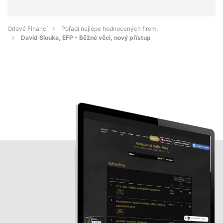
Orlové Financí
Pořadí nejlépe hodnocených firem.
David Slouka, EFP - Běžné věci, nový přístup