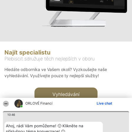
Najít specialistu
Plebiscit sdružuje těch nejlepších v oboru
Hledáte odborníka ve Vašem okolí? Vyzkoušejte naše
vyhledávání. Využívejte pouze ty nejlepší služby!
Vyhledávání
ORLOVÉ Financí
Live chat
10:46
Ahoj, rádi Vám pomůžeme! 🙂 Klikněte na
příslušnou téma konverzace! 🙂