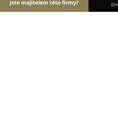
Jste majitelem této firmy?
Zjis
Orlové Financí
Pořadí nejlépe hodnocených fire
Insia KV s.r.o. Centrum Pojištění
8.3
(8)
Sokolov, Jiřího z Poděbrad 441
Zobrazit telefonní číslo