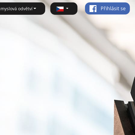
Přihlásit se
ůmyslová odvětví