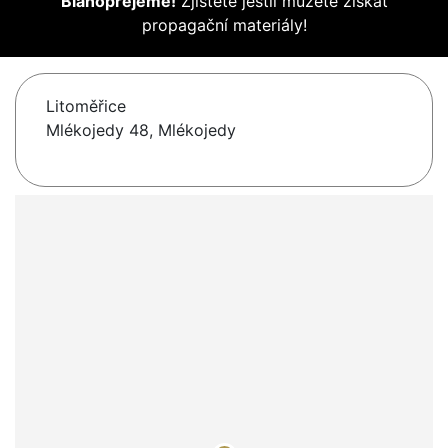
Blahopřejeme!
Zjistěte jestli můžete získat
propagační materiály!
Litoměřice
Mlékojedy 48, Mlékojedy