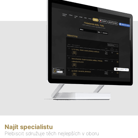
Najít specialistu
Plebiscit sdružuje těch nejlepších v oboru