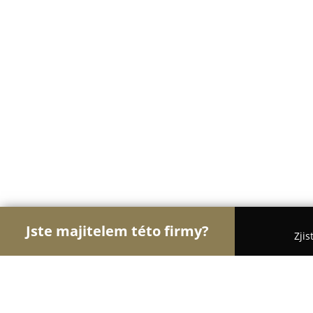
Jste majitelem této firmy?
Zjis
Orlové Financí
Pořadí nejlépe hodnocených fire