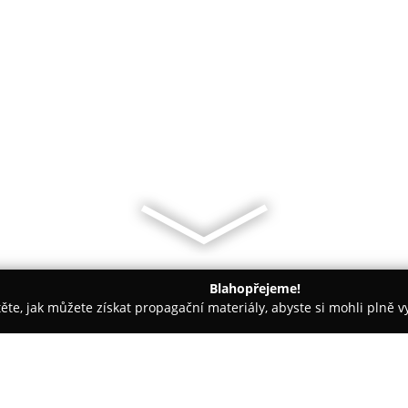
Blahopřejeme!
těte, jak můžete získat propagační materiály, abyste si mohli plně 
m.
Lenka Hudousková Gepard Finance