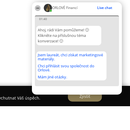
ORLOVÉ Financí
Live chat
01:40
Ahoj, rádi Vám pomůžeme! 🙂
Klikněte na příslušnou téma
konverzace! 🙂
Jsem laureát, chci získat marketingové
materiály.
Chci přihlásit svou společnost do
Orlové.
Mám jiné otázky.
Zjistit
vychutnat Váš úspěch.