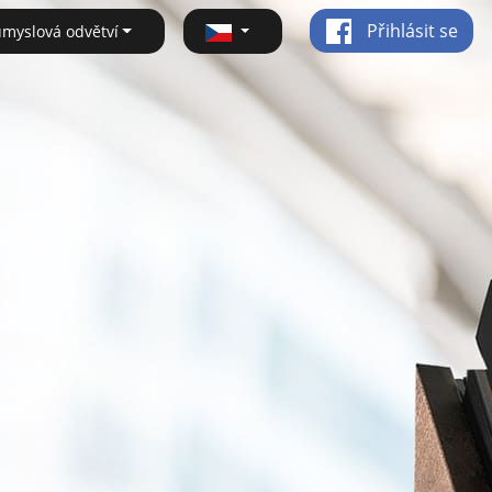
Přihlásit se
ůmyslová odvětví