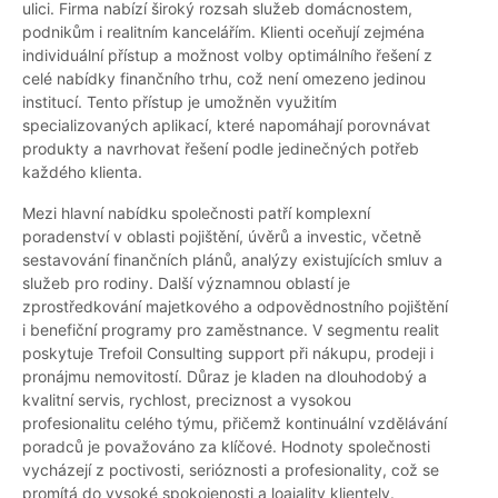
ulici. Firma nabízí široký rozsah služeb domácnostem,
podnikům i realitním kancelářím. Klienti oceňují zejména
individuální přístup a možnost volby optimálního řešení z
celé nabídky finančního trhu, což není omezeno jedinou
institucí. Tento přístup je umožněn využitím
specializovaných aplikací, které napomáhají porovnávat
produkty a navrhovat řešení podle jedinečných potřeb
každého klienta.
Mezi hlavní nabídku společnosti patří komplexní
poradenství v oblasti pojištění, úvěrů a investic, včetně
sestavování finančních plánů, analýzy existujících smluv a
služeb pro rodiny. Další významnou oblastí je
zprostředkování majetkového a odpovědnostního pojištění
i benefiční programy pro zaměstnance. V segmentu realit
poskytuje Trefoil Consulting support při nákupu, prodeji i
pronájmu nemovitostí. Důraz je kladen na dlouhodobý a
kvalitní servis, rychlost, preciznost a vysokou
profesionalitu celého týmu, přičemž kontinuální vzdělávání
poradců je považováno za klíčové. Hodnoty společnosti
vycházejí z poctivosti, serióznosti a profesionality, což se
promítá do vysoké spokojenosti a loajality klientely.