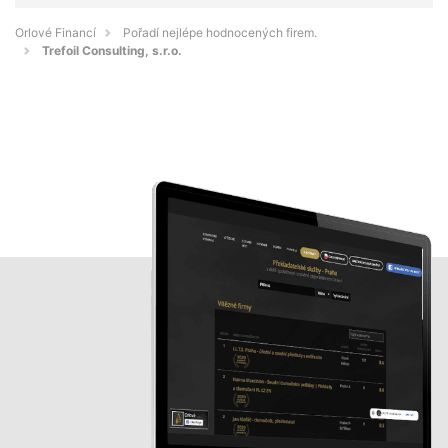
Orlové Financí
Pořadí nejlépe hodnocených firem.
Trefoil Consulting, s.r.o.