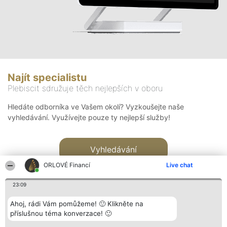
Najít specialistu
Plebiscit sdružuje těch nejlepších v oboru
Hledáte odborníka ve Vašem okolí? Vyzkoušejte naše
vyhledávání. Využívejte pouze ty nejlepší služby!
Vyhledávání
ORLOVÉ Financí
Live chat
23:09
Ahoj, rádi Vám pomůžeme! 🙂 Klikněte na
příslušnou téma konverzace! 🙂
Organizátor hlasování
Plebiscyt
Kontakt