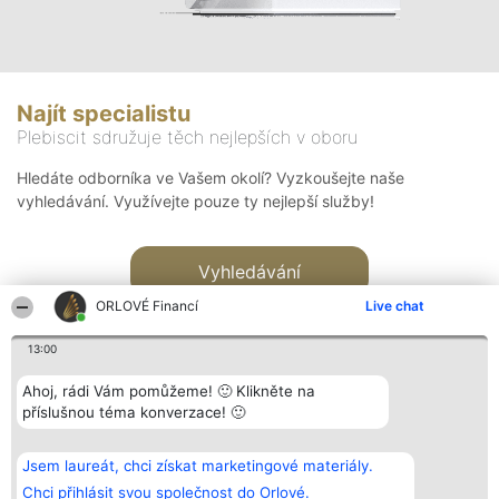
Najít specialistu
Plebiscit sdružuje těch nejlepších v oboru
Hledáte odborníka ve Vašem okolí? Vyzkoušejte naše
vyhledávání. Využívejte pouze ty nejlepší služby!
Vyhledávání
ORLOVÉ Financí
Live chat
13:00
Ahoj, rádi Vám pomůžeme! 🙂 Klikněte na
příslušnou téma konverzace! 🙂
Organizátor hlasování
Plebiscyt
Kontakt
Bright Side Solutions sp. z o.
Vítězové
Kontakt
Jsem laureát, chci získat marketingové materiály.
o. sp. k.
Seznam všech
ul. Ruska 22
laureátů
Chci přihlásit svou společnost do Orlové.