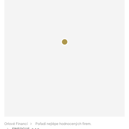
Orlové Financí
Pořadí nejlépe hodnocených firem.
FINFOCUS, s.r.o.