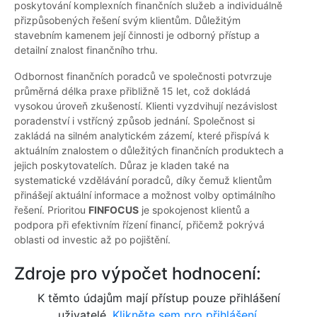
poskytování komplexních finančních služeb a individuálně
přizpůsobených řešení svým klientům. Důležitým
stavebním kamenem její činnosti je odborný přístup a
detailní znalost finančního trhu.
Odbornost finančních poradců ve společnosti potvrzuje
průměrná délka praxe přibližně 15 let, což dokládá
vysokou úroveň zkušeností. Klienti vyzdvihují nezávislost
poradenství i vstřícný způsob jednání. Společnost si
zakládá na silném analytickém zázemí, které přispívá k
aktuálním znalostem o důležitých finančních produktech a
jejich poskytovatelích. Důraz je kladen také na
systematické vzdělávání poradců, díky čemuž klientům
přinášejí aktuální informace a možnost volby optimálního
řešení. Prioritou
FINFOCUS
je spokojenost klientů a
podpora při efektivním řízení financí, přičemž pokrývá
oblasti od investic až po pojištění.
Zdroje pro výpočet hodnocení:
K těmto údajům mají přístup pouze přihlášení
uživatelé.
Klikněte sem pro přihlášení.