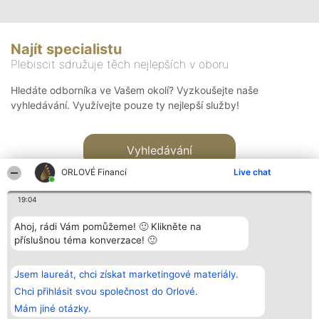
Najít specialistu
Plebiscit sdružuje těch nejlepších v oboru
Hledáte odborníka ve Vašem okolí? Vyzkoušejte naše
vyhledávání. Využívejte pouze ty nejlepší služby!
Vyhledávání
ORLOVÉ Financí
Live chat
19:04
Ahoj, rádi Vám pomůžeme! 🙂 Klikněte na
příslušnou téma konverzace! 🙂
Organizátor hlasování
Plebiscyt
Kontakt
Bright Side Solutions sp. z o.
Vítězové
Kontakt
Jsem laureát, chci získat marketingové materiály.
o. sp. k.
Seznam všech
ul. Ruska 22
laureátů
Chci přihlásit svou společnost do Orlové.
Wrocław 50-079
Zásady
Mám jiné otázky.
KRS 0000749100 | Regon
Pravidla
381313360 | NIP 8943132676
Zásady