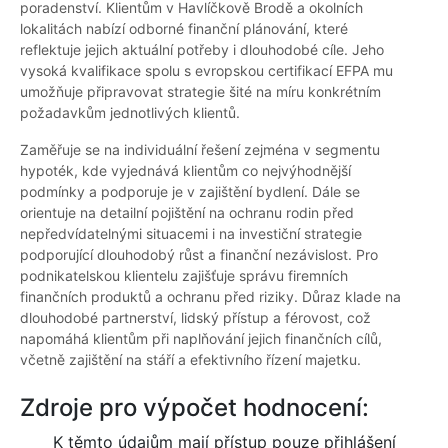
poradenství. Klientům v Havlíčkově Brodě a okolních
lokalitách nabízí odborné finanční plánování, které
reflektuje jejich aktuální potřeby i dlouhodobé cíle. Jeho
vysoká kvalifikace spolu s evropskou certifikací EFPA mu
umožňuje připravovat strategie šité na míru konkrétním
požadavkům jednotlivých klientů.
Zaměřuje se na individuální řešení zejména v segmentu
hypoték, kde vyjednává klientům co nejvýhodnější
podmínky a podporuje je v zajištění bydlení. Dále se
orientuje na detailní pojištění na ochranu rodin před
nepředvídatelnými situacemi i na investiční strategie
podporující dlouhodobý růst a finanční nezávislost. Pro
podnikatelskou klientelu zajišťuje správu firemních
finančních produktů a ochranu před riziky. Důraz klade na
dlouhodobé partnerství, lidský přístup a férovost, což
napomáhá klientům při naplňování jejich finančních cílů,
včetně zajištění na stáří a efektivního řízení majetku.
Zdroje pro výpočet hodnocení:
K těmto údajům mají přístup pouze přihlášení