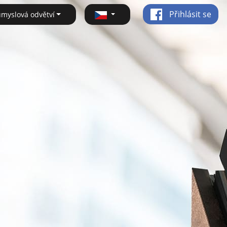
Přihlásit se
ůmyslová odvětví