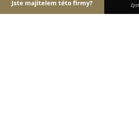
Jste majitelem této firmy?
Zjis
Orlové Financí
Pořadí nejlépe hodnocených fire
Zdeněk Polášek
10
(452)
Olomouc, Olomouc
Zobrazit telefonní číslo