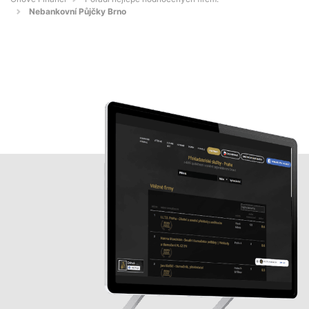
Nebankovní Půjčky Brno