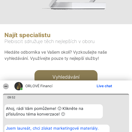
Najít specialistu
Plebiscit sdružuje těch nejlepších v oboru
Hledáte odborníka ve Vašem okolí? Vyzkoušejte naše
vyhledávání. Využívejte pouze ty nejlepší služby!
Vyhledávání
ORLOVÉ Financí
Live chat
09:52
Ahoj, rádi Vám pomůžeme! 🙂 Klikněte na
příslušnou téma konverzace! 🙂
Organizátor hlasování
Plebiscyt
Kontakt
Bright Side Solutions sp. z o.
Vítězové
Kontakt
Jsem laureát, chci získat marketingové materiály.
o. sp. k.
Seznam všech