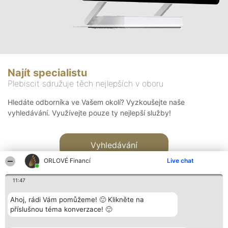
Najít specialistu
Plebiscit sdružuje těch nejlepších v oboru
Hledáte odborníka ve Vašem okolí? Vyzkoušejte naše
vyhledávání. Využívejte pouze ty nejlepší služby!
Vyhledávání
ORLOVÉ Financí
Live chat
11:47
Ahoj, rádi Vám pomůžeme! 🙂 Klikněte na
příslušnou téma konverzace! 🙂
Organizátor hlasování
Plebiscyt
Kontakt
Bright Side Solutions sp. z o.
Vítězové
Kontakt