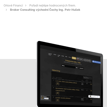
Orlové Financí
Pořadí nejlépe hodnocených firem.
Broker Consulting východní Čechy Ing. Petr Hušek