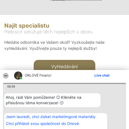
Najít specialistu
Plebiscit sdružuje těch nejlepších v oboru
Hledáte odborníka ve Vašem okolí? Vyzkoušejte naše
vyhledávání. Využívejte pouze ty nejlepší služby!
Vyhledávání
ORLOVÉ Financí
Live chat
06:59
Ahoj, rádi Vám pomůžeme! 🙂 Klikněte na
příslušnou téma konverzace! 🙂
Organizátor hlasování
Plebiscyt
Kontakt
Bright Side Solutions sp. z o.
Vítězové
Kontakt
Jsem laureát, chci získat marketingové materiály.
o. sp. k.
Seznam všech
ul. Ruska 22
laureátů
Chci přihlásit svou společnost do Orlové.
Wrocław 50-079
Zásady