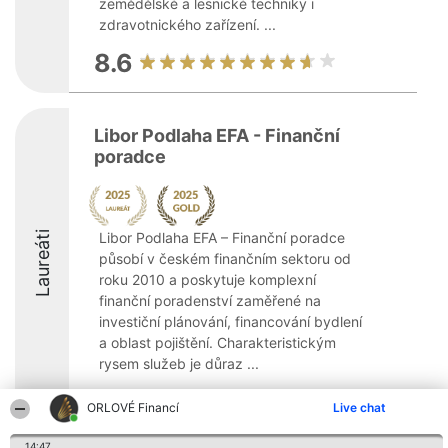
zemědělské a lesnické techniky i
zdravotnického zařízení. ...
8.6
Libor Podlaha EFA - Finanční
poradce
Laureáti
Libor Podlaha EFA – Finanční poradce
působí v českém finančním sektoru od
roku 2010 a poskytuje komplexní
finanční poradenství zaměřené na
investiční plánování, financování bydlení
a oblast pojištění. Charakteristickým
rysem služeb je důraz ...
9.5
ORLOVÉ Financí
Live chat
14:47